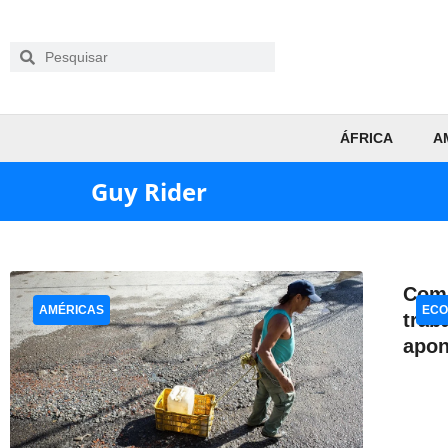
ÁFRICA
A
Guy Rider
Com 
AMÉRICAS
ECO
trab
apo