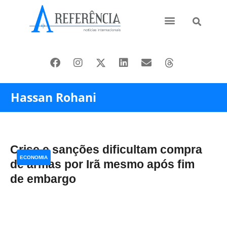
Ásia e Pacífico
Oriente Médio
Hassan Rohani
Crise e sanções dificultam compra
ECONOMIA
de armas por Irã mesmo após fim
de embargo