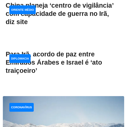
China planeja ‘centro de vigilância’
ORIENTE MÉDIO
com capacidade de guerra no Irã,
diz site
Para Irã, acordo de paz entre
DIPLOMACIA
Emirados Árabes e Israel é ‘ato
traiçoeiro’
CORONAVÍRUS