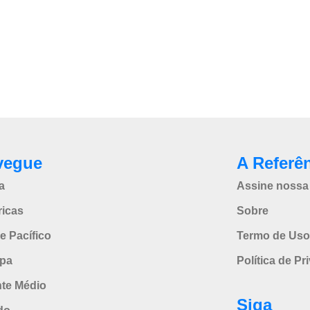
vegue
A Referê
a
Assine nossa 
icas
Sobre
e Pacífico
Termo de Uso
pa
Política de Pr
nte Médio
Siga