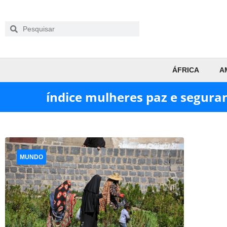
ÁFRICA
A
índice mulheres paz e segura
MUNDO