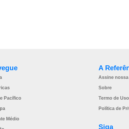
vegue
A Referê
a
Assine nossa 
icas
Sobre
e Pacífico
Termo de Uso
pa
Política de Pr
nte Médio
Siga