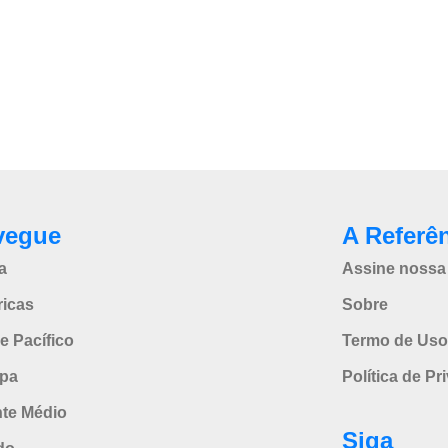
vegue
A Referê
a
Assine nossa 
icas
Sobre
e Pacífico
Termo de Uso
pa
Política de Pr
nte Médio
Siga