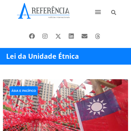
Ásia e Pacífico
Oriente Médio
Lei da Unidade Étnica
ÁSIA E PACÍFICO