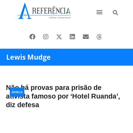
Ásia e Pacífico
Oriente Médio
Lewis Mudge
Não há provas para prisão de
ÁFRICA
ativista famoso por ‘Hotel Ruanda’,
diz defesa