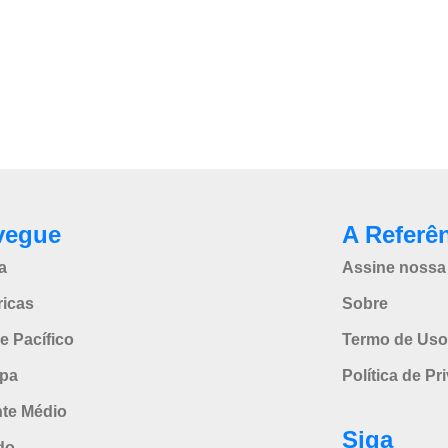
vegue
A Referê
a
Assine nossa 
icas
Sobre
e Pacífico
Termo de Uso
pa
Política de Pr
nte Médio
Siga
do