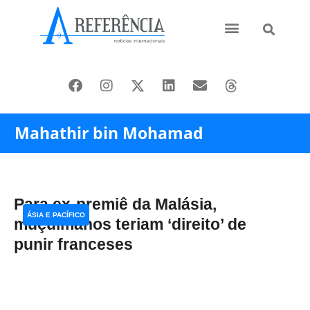
Ásia e Pacífico
Oriente Médio
Mahathir bin Mohamad
Para ex-premiê da Malásia,
ÁSIA E PACÍFICO
muçulmanos teriam ‘direito’ de
punir franceses