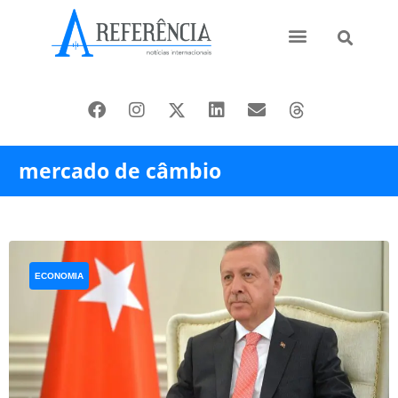
Ásia e Pacífico
Oriente Médio
mercado de câmbio
ECONOMIA