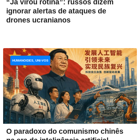
“Já virou rotina”: russos dizem
ignorar alertas de ataques de
drones ucranianos
HUMANOIDES, UNI-VOS
O paradoxo do comunismo chinês