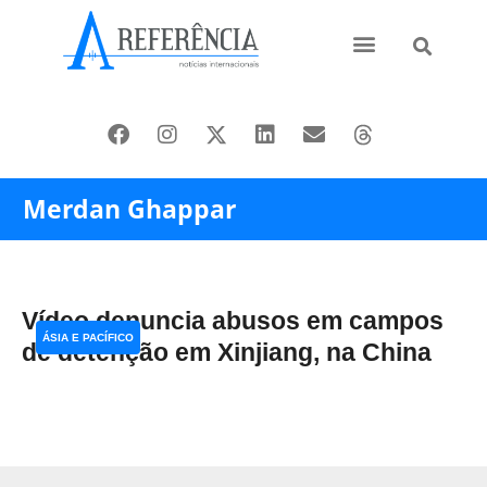
Ásia e Pacífico
Oriente Médio
Merdan Ghappar
Vídeo denuncia abusos em campos
ÁSIA E PACÍFICO
de detenção em Xinjiang, na China