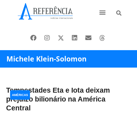
Ásia e Pacífico
Oriente Médio
Michele Klein-Solomon
Tempestades Eta e Iota deixam
AMÉRICAS
prejuízo bilionário na América
Central