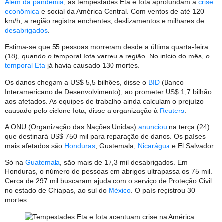
Além da pandemia
, as tempestades Eta e Iota aprofundam a
crise
econômica
e social da América Central. Com ventos de até 120
km/h, a região registra enchentes, deslizamentos e milhares de
desabrigados
.
Estima-se que 55 pessoas morreram desde a última quarta-feira
(18), quando o temporal Iota varreu a região. No início do mês, o
temporal Eta
já havia causado 130 mortes.
Os danos chegam a US$ 5,5 bilhões, disse o
BID
(Banco
Interamericano de Desenvolvimento), ao prometer US$ 1,7 bilhão
aos afetados. As equipes de trabalho ainda calculam o prejuízo
causado pelo ciclone Iota, disse a organização à
Reuters
.
A ONU (Organização das Nações Unidas)
anunciou
na terça (24)
que destinará US$ 750 mil para reparação de danos. Os países
mais afetados são
Honduras
, Guatemala,
Nicarágua
e El Salvador.
Só na
Guatemala
, são mais de 17,3 mil desabrigados. Em
Honduras, o número de pessoas em abrigos ultrapassa os 75 mil.
Cerca de 297 mil buscaram ajuda com o serviço de Proteção Civil
no estado de Chiapas, ao sul do
México
. O país registrou 30
mortes.