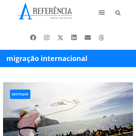
Ásia e Pacífico
Oriente Médio
migração internacional
DESTAQUE