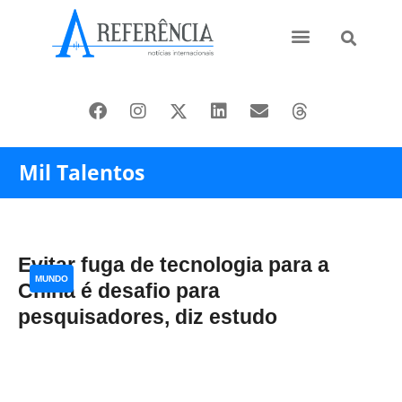
Ásia e Pacífico
Oriente Médio
Mil Talentos
Evitar fuga de tecnologia para a
MUNDO
China é desafio para
pesquisadores, diz estudo