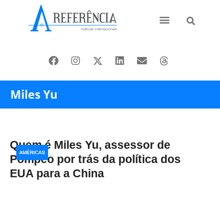
Ásia e Pacífico
Oriente Médio
Miles Yu
Quem é Miles Yu, assessor de
AMÉRICAS
Pompeo por trás da política dos
EUA para a China