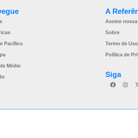
vegue
A Referê
a
Assine nossa 
icas
Sobre
e Pacífico
Termo de Uso
pa
Política de Pr
nte Médio
Siga
do