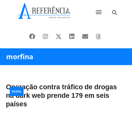
Ásia e Pacífico
Oriente Médio
morfina
Operação contra tráfico de drogas
GERAL
na dark web prende 179 em seis
países