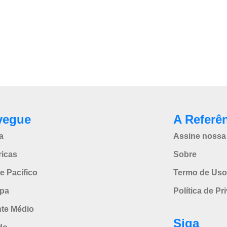
vegue
A Referê
a
Assine nossa 
icas
Sobre
e Pacífico
Termo de Uso
pa
Política de Pr
nte Médio
Siga