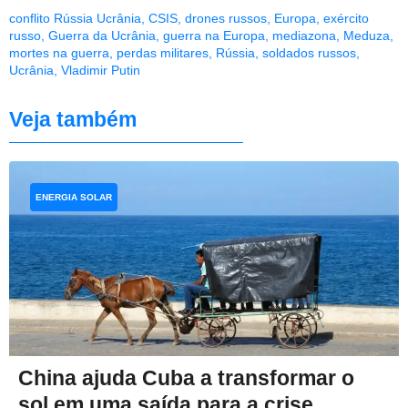
conflito Rússia Ucrânia
,
CSIS
,
drones russos
,
Europa
,
exército
russo
,
Guerra da Ucrânia
,
guerra na Europa
,
mediazona
,
Meduza
,
mortes na guerra
,
perdas militares
,
Rússia
,
soldados russos
,
Ucrânia
,
Vladimir Putin
Veja também
ENERGIA SOLAR
China ajuda Cuba a transformar o
sol em uma saída para a crise