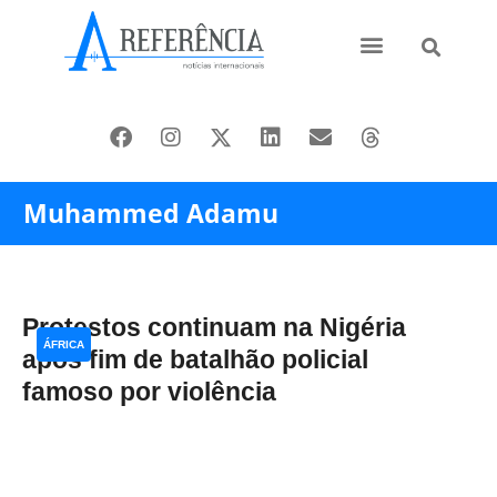
Ásia e Pacífico
Oriente Médio
Muhammed Adamu
Protestos continuam na Nigéria
ÁFRICA
após fim de batalhão policial
famoso por violência