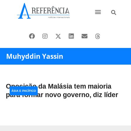
Ásia e Pacífico
Oriente Médio
Muhyddin Yassin
Oposição da Malásia tem maioria
ÁSIA E PACÍFICO
para formar novo governo, diz líder