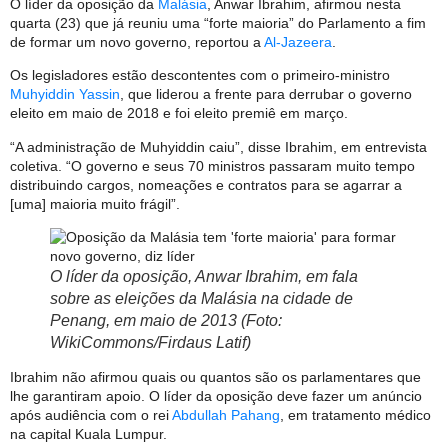
O líder da oposição da
Malásia
, Anwar Ibrahim, afirmou nesta
quarta (23) que já reuniu uma “forte maioria” do Parlamento a fim
de formar um novo governo, reportou a
Al-Jazeera
.
Os legisladores estão descontentes com o primeiro-ministro
Muhyiddin Yassin
, que liderou a frente para derrubar o governo
eleito em maio de 2018 e foi eleito premiê em março.
“A administração de Muhyiddin caiu”, disse Ibrahim, em entrevista
coletiva. “O governo e seus 70 ministros passaram muito tempo
distribuindo cargos, nomeações e contratos para se agarrar a
[uma] maioria muito frágil”.
O líder da oposição, Anwar Ibrahim, em fala
sobre as eleições da Malásia na cidade de
Penang, em maio de 2013 (Foto:
WikiCommons/Firdaus Latif)
Ibrahim não afirmou quais ou quantos são os parlamentares que
lhe garantiram apoio. O líder da oposição deve fazer um anúncio
após audiência com o rei
Abdullah Pahang
, em tratamento médico
na capital Kuala Lumpur.