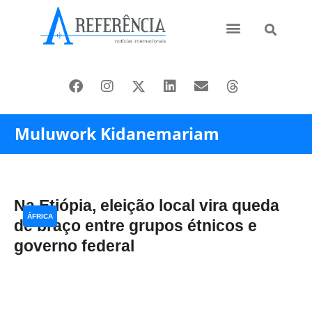
Ásia e Pacífico
Oriente Médio
Muluwork Kidanemariam
Na Etiópia, eleição local vira queda
ÁFRICA
de braço entre grupos étnicos e
governo federal