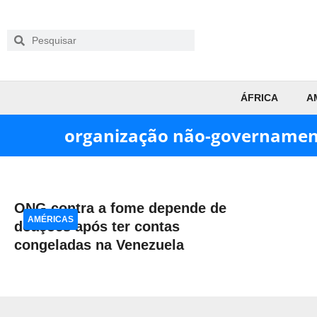
ÁFRICA
A
organização não-governamen
ONG contra a fome depende de
AMÉRICAS
doações após ter contas
congeladas na Venezuela