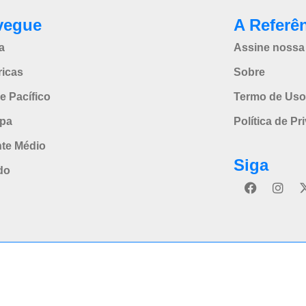
vegue
A Referê
a
Assine nossa 
icas
Sobre
e Pacífico
Termo de Uso
pa
Política de Pr
nte Médio
Siga
do