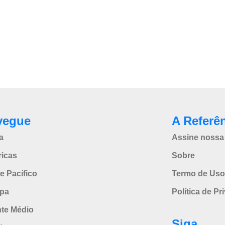
vegue
A Referê
a
Assine nossa 
icas
Sobre
e Pacífico
Termo de Uso
pa
Política de Pr
nte Médio
Siga