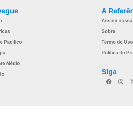
vegue
A Referê
a
Assine nossa 
icas
Sobre
e Pacífico
Termo de Uso
pa
Política de Pr
nte Médio
Siga
do