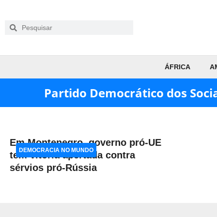
ÁFRICA
A
Partido Democrático dos Socia
Em Montenegro, governo pró-UE
DEMOCRACIA NO MUNDO
tem vitória apertada contra
sérvios pró-Rússia