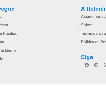
vegue
A Referê
a
Assine nossa 
icas
Sobre
e Pacífico
Termo de Uso
pa
Política de Pr
nte Médio
Siga
do