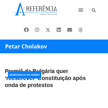
Ásia e Pacífico
Oriente Médio
Petar Cholakov
Premiê da Bulgária quer
DEMOCRACIA NO MUNDO
‘reescrever’ Constituição após
onda de protestos