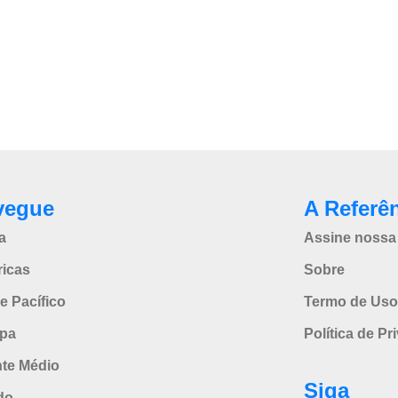
vegue
A Referê
a
Assine nossa 
icas
Sobre
e Pacífico
Termo de Uso
pa
Política de Pr
nte Médio
Siga
do