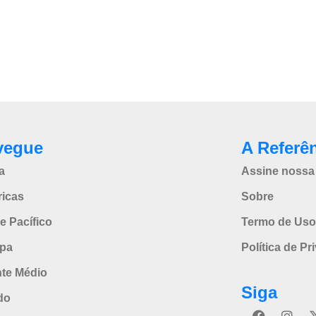
vegue
A Referê
a
Assine nossa 
icas
Sobre
e Pacífico
Termo de Uso
pa
Política de Pr
nte Médio
Siga
do