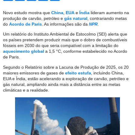
Novo estudo mostra que
China
,
EUA
e
Índia
lideram aumento na
produção de carvão, petróleo e
gás natural
, contrariando metas
do
Acordo de Paris
. As informações são da
NPR
.
Um relatório do Instituto Ambiental de Estocolmo (SEI) alerta que
os países pretendem produzir mais que o dobro de combustíveis
fósseis em 2030 do que seria compatível com a limitação do
aquecimento global
a 1,5 °C, conforme estabelecido no Acordo
de Paris.
Segundo o Relatório sobre a Lacuna de Produção de 2025, os 20
maiores emissores de gases de
efeito estufa
, incluindo China,
EUA e Índia, estão acelerando a exploração de carvão, petróleo e
gás natural, ampliando ainda mais a distância entre as metas
climáticas e a realidade.