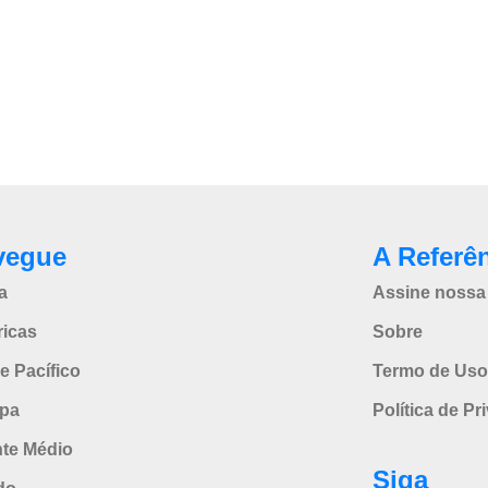
vegue
A Referê
a
Assine nossa 
icas
Sobre
e Pacífico
Termo de Uso
pa
Política de Pr
nte Médio
Siga