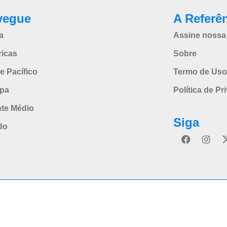
vegue
A Referê
a
Assine nossa 
icas
Sobre
e Pacífico
Termo de Uso
pa
Política de Pr
nte Médio
Siga
do