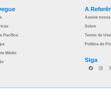
vegue
A Referê
a
Assine nossa 
icas
Sobre
e Pacífico
Termo de Uso
pa
Política de Pr
nte Médio
Siga
do