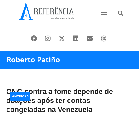
Ásia e Pacífico
Oriente Médio
Roberto Patiño
ONG contra a fome depende de
AMÉRICAS
doações após ter contas
congeladas na Venezuela