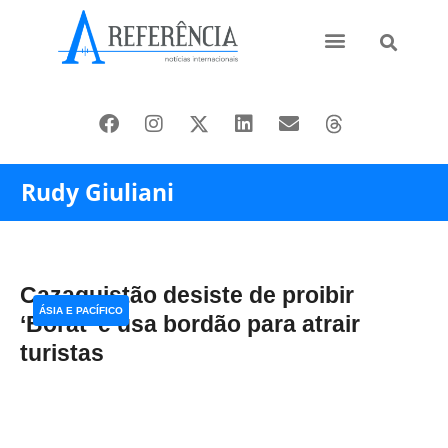
Ásia e Pacífico
Oriente Médio
Rudy Giuliani
Cazaquistão desiste de proibir
ÁSIA E PACÍFICO
‘Borat’ e usa bordão para atrair
turistas