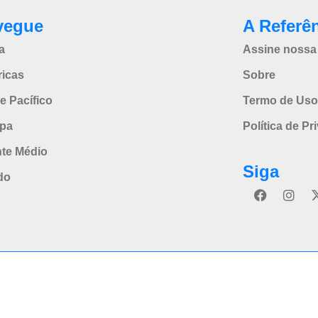
vegue
A Referê
a
Assine nossa 
icas
Sobre
e Pacífico
Termo de Uso
pa
Política de Pr
nte Médio
Siga
do