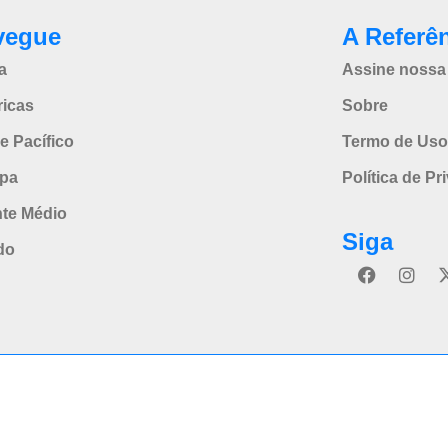
vegue
A Referê
a
Assine nossa 
icas
Sobre
e Pacífico
Termo de Uso
pa
Política de Pr
nte Médio
Siga
do