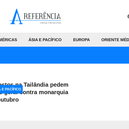
MÉRICAS
ÁSIA E PACÍFICO
EUROPA
ORIENTE MÉD
estos na Tailândia pedem
A E PACÍFICO
e geral contra monarquia
utubro