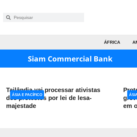
ÁFRICA
A
Siam Commercial Bank
Tailândia vai processar ativistas
Prot
ÁSIA E PACÍFICO
ÁSI
dos protestos por lei de lesa-
grev
majestade
em o