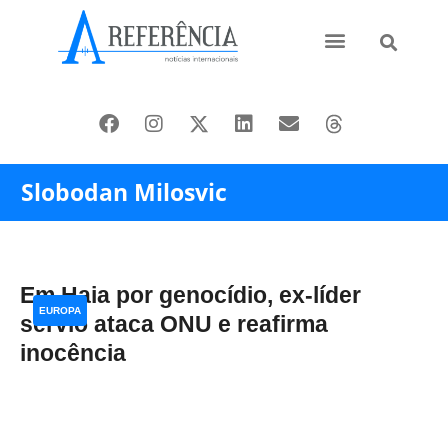
Ásia e Pacífico
Oriente Médio
Slobodan Milosvic
Em Haia por genocídio, ex-líder
EUROPA
sérvio ataca ONU e reafirma
inocência