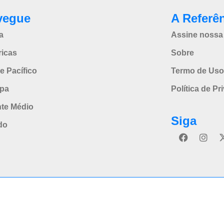
vegue
A Referê
a
Assine nossa 
icas
Sobre
e Pacífico
Termo de Uso
pa
Política de Pr
nte Médio
Siga
do