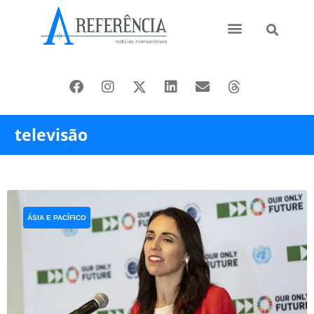
Ásia e Pacífico
Oriente Médio
televisão
ÁSIA E PACÍFICO