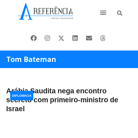
Ásia e Pacífico
Oriente Médio
Tom Bateman
Arábia Saudita nega encontro
DIPLOMACIA
secreto com primeiro-ministro de
Israel