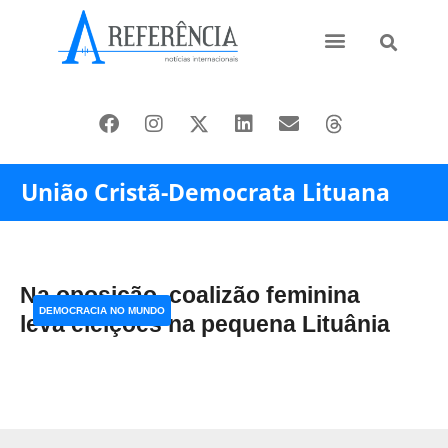
Ásia e Pacífico
Oriente Médio
União Cristã-Democrata Lituana
Na oposição, coalizão feminina
DEMOCRACIA NO MUNDO
leva eleições na pequena Lituânia