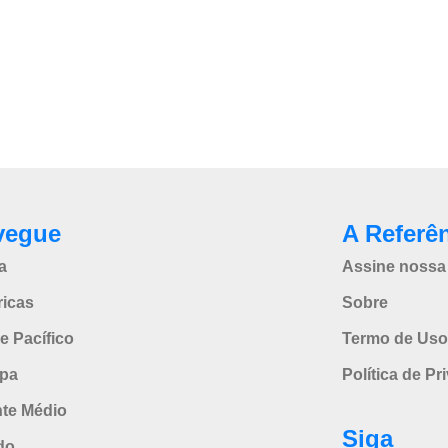
vegue
A Referê
a
Assine nossa 
icas
Sobre
e Pacífico
Termo de Uso
pa
Política de Pr
nte Médio
Siga
do