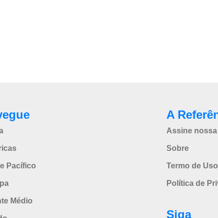
vegue
A Referê
a
Assine nossa 
icas
Sobre
e Pacífico
Termo de Uso
pa
Política de Pr
nte Médio
Siga