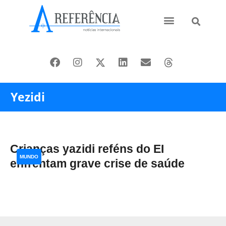
Ásia e Pacífico
Oriente Médio
Yezidi
Crianças yazidi reféns do EI
MUNDO
enfrentam grave crise de saúde