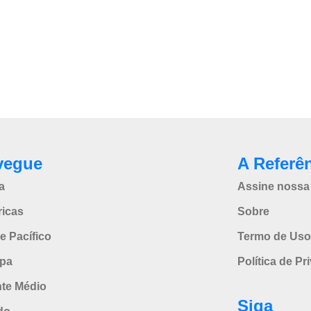
vegue
A Referê
a
Assine nossa 
icas
Sobre
e Pacífico
Termo de Uso
pa
Política de Pr
nte Médio
Siga