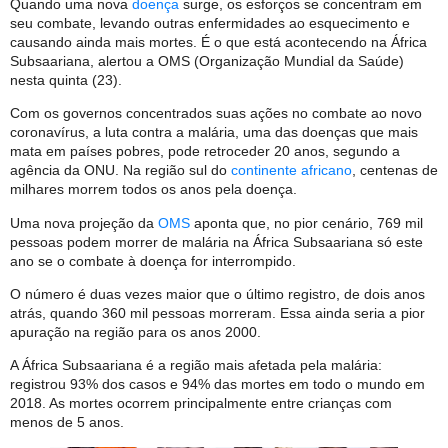
Quando uma nova
doença
surge, os esforços se concentram em
seu combate, levando outras enfermidades ao esquecimento e
causando ainda mais mortes. É o que está acontecendo na África
Subsaariana, alertou a OMS (Organização Mundial da Saúde)
nesta quinta (23).
Com os governos concentrados suas ações no combate ao novo
coronavírus, a luta contra a malária, uma das doenças que mais
mata em países pobres, pode retroceder 20 anos, segundo a
agência da ONU. Na região sul do
continente africano
, centenas de
milhares morrem todos os anos pela doença.
Uma nova projeção da
OMS
aponta que, no pior cenário, 769 mil
pessoas podem morrer de malária na África Subsaariana só este
ano se o combate à doença for interrompido.
O número é duas vezes maior que o último registro, de dois anos
atrás, quando 360 mil pessoas morreram. Essa ainda seria a pior
apuração na região para os anos 2000.
A África Subsaariana é a região mais afetada pela malária:
registrou 93% dos casos e 94% das mortes em todo o mundo em
2018. As mortes ocorrem principalmente entre crianças com
menos de 5 anos.